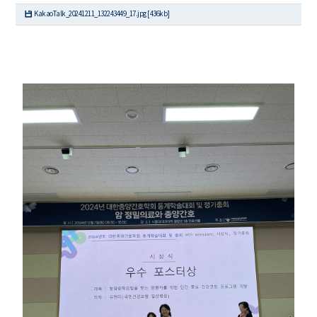
KakaoTalk_20241211_132243449_17.jpg [436kb]