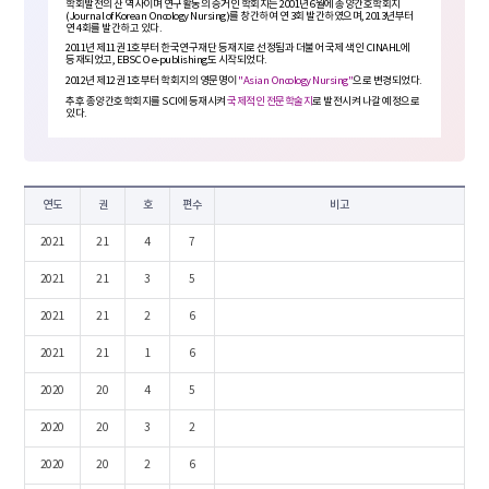
학회발전의 산 역사이며 연구활동의 증거인 학회지는 2001년 6월에 종양간호학회지
(Journal of Korean Oncology Nursing)를 창간하여 연 3회 발간하였으며, 2013년부터
연 4회를 발간하고 있다.
2011년 제11권 1호부터 한국연구재단 등재지로 선정됨과 더불어 국제 색인 CINAHL에
등재되었고, EBSCO e-publishing도 시작되었다.
2012년 제12권 1호부터 학회지의 영문명이
"Asian Oncology Nursing"
으로 변경되었다.
추후 종양간호학회지를 SCI에 등재시켜
국제적인 전문학술지
로 발전시켜 나갈 예정으로
있다.
연도
권
호
편수
비고
2021
21
4
7
2021
21
3
5
2021
21
2
6
2021
21
1
6
2020
20
4
5
2020
20
3
2
2020
20
2
6