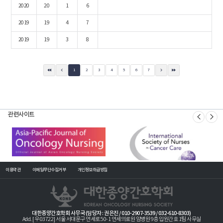
2020
20
1
6
2019
19
4
7
2019
19
3
8
1
2
3
4
5
6
7
관련사이트
이용약관
이메일무단수집거부
개인정보취급방침
대한종양간호학회 사무국 (담당자 : 권은진 / 010-2907-3539 / 032-610-8303)
Add. [우 03722] 서울 서대문구 연세로 50-1 연세의료원 암병원 9층 입원간호 1팀 사무실